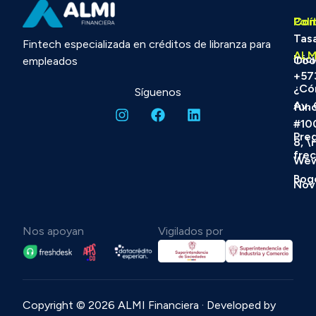
Con
Com
Polí
ALM
con
Tas
Fintech especializada en créditos de libranza para
ALM
Inic
Coo
empleados
+57
¿Có
Síguenos
Av. 
fun
#100
Pre
8, \
fre
Wew
Bog
Nov
Nos apoyan
Vigilados por
Copyright © 2026 ALMI Financiera · Developed by